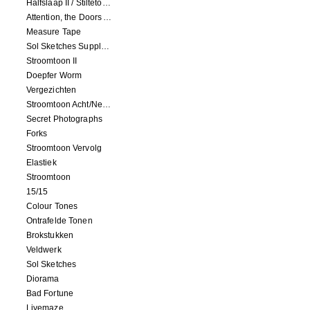
Halfslaap II / Stiltetonen
Attention, the Doors Are Closing!
Measure Tape
Sol Sketches Supplement
Stroomtoon II
Doepfer Worm
Vergezichten
Stroomtoon Acht/Negen+Tien/Elf
Secret Photographs
Forks
Stroomtoon Vervolg
Elastiek
Stroomtoon
15/15
Colour Tones
Ontrafelde Tonen
Brokstukken
Veldwerk
Sol Sketches
Diorama
Bad Fortune
Livemaze