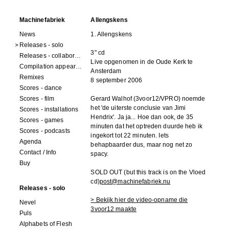
Machinefabriek
Allengskens
News
1. Allengskens
Releases - solo
3" cd
Releases - collaborations
Live opgenomen in de Oude Kerk te
Compilation appearances
Ansterdam
Remixes
8 september 2006
Scores - dance
Scores - film
Gerard Walhof (3voor12/VPRO) noemde
het 'de uiterste conclusie van Jimi
Scores - installations
Hendrix'. Ja ja... Hoe dan ook, de 35
Scores - games
minuten dat het optreden duurde heb ik
Scores - podcasts
ingekort tot 22 minuten. Iets
Agenda
behapbaarder dus, maar nog net zo
Contact / Info
spacy.
Buy
SOLD OUT (but this track is on the Vloed
cd)
post@machinefabriek.nu
Releases - solo
> Bekijk hier de video-opname die
Nevel
3voor12 maakte
Puls
Alphabets of Flesh