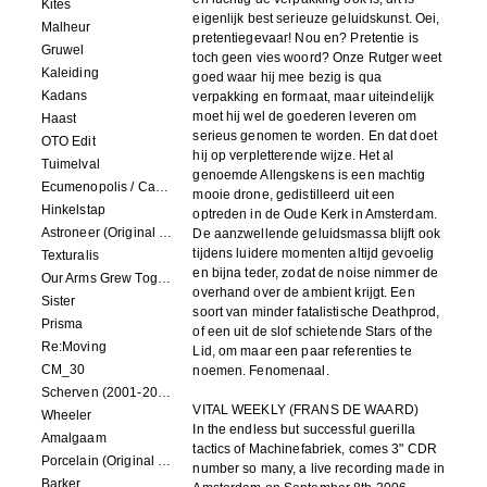
Kites
eigenlijk best serieuze geluidskunst. Oei,
Malheur
pretentiegevaar! Nou en? Pretentie is
Gruwel
toch geen vies woord? Onze Rutger weet
Kaleiding
goed waar hij mee bezig is qua
Kadans
verpakking en formaat, maar uiteindelijk
moet hij wel de goederen leveren om
Haast
serieus genomen te worden. En dat doet
OTO Edit
hij op verpletterende wijze. Het al
Tuimelval
genoemde Allengskens is een machtig
Ecumenopolis / Capital City (scores for installations by Elian Somers)
mooie drone, gedistilleerd uit een
Hinkelstap
optreden in de Oude Kerk in Amsterdam.
Astroneer (Original Soundtrack) LP
De aanzwellende geluidsmassa blijft ook
tijdens luidere momenten altijd gevoelig
Texturalis
en bijna teder, zodat de noise nimmer de
Our Arms Grew Together
overhand over de ambient krijgt. Een
Sister
soort van minder fatalistische Deathprod,
Prisma
of een uit de slof schietende Stars of the
Re:Moving
Lid, om maar een paar referenties te
CM_30
noemen. Fenomenaal.
Scherven (2001-2002)
VITAL WEEKLY (FRANS DE WAARD)
Wheeler
In the endless but successful guerilla
Amalgaam
tactics of Machinefabriek, comes 3" CDR
Porcelain (Original Film Soundtrack)
number so many, a live recording made in
Barker