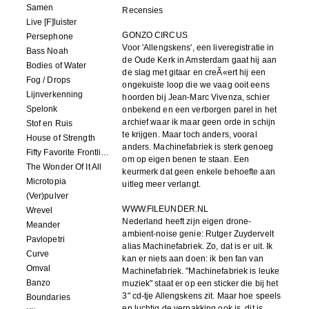
Samen
Recensies
Live [F]luister
GONZO CIRCUS
Persephone
Voor 'Allengskens', een liveregistratie in
Bass Noah
de Oude Kerk in Amsterdam gaat hij aan
Bodies of Water
de slag met gitaar en creÃ«ert hij een
Fog / Drops
ongekuiste loop die we vaag ooit eens
Lijnverkenning
hoorden bij Jean-Marc Vivenza, schier
Spelonk
onbekend en een verborgen parel in het
archief waar ik maar geen orde in schijn
Stof en Ruis
te krijgen. Maar toch anders, vooral
House of Strength
anders. Machinefabriek is sterk genoeg
Fifty Favorite Frontlinie Fragments
om op eigen benen te staan. Een
The Wonder Of It All
keurmerk dat geen enkele behoefte aan
Microtopia
uitleg meer verlangt.
(Ver)pulver
WWW.FILEUNDER.NL
Wrevel
Nederland heeft zijn eigen drone-
Meander
ambient-noise genie: Rutger Zuydervelt
Pavlopetri
alias Machinefabriek. Zo, dat is er uit. Ik
Curve
kan er niets aan doen: ik ben fan van
Omval
Machinefabriek. "Machinefabriek is leuke
Banzo
muziek" staat er op een sticker die bij het
3" cd-tje Allengskens zit. Maar hoe speels
Boundaries
en luchtig de verpakking ook is, dit is