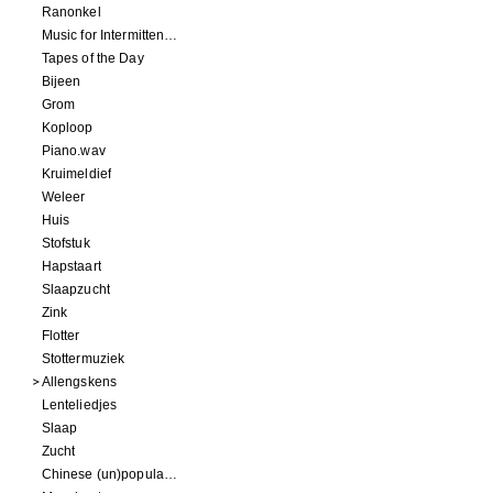
Ranonkel
Music for Intermittent Movements
Tapes of the Day
Bijeen
Grom
Koploop
Piano.wav
Kruimeldief
Weleer
Huis
Stofstuk
Hapstaart
Slaapzucht
Zink
Flotter
Stottermuziek
Allengskens
Lenteliedjes
Slaap
Zucht
Chinese (un)popular song