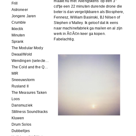
maakt nu met 'Allengskens' op een 3"
Frill
cd'tje een 22 minuten durende drone die
Astroneer
beter is dan vergelijkbaren als Biosphere,
Jongere Jaren
Fennesz, William Basinski, BJ Nilsen of
Crumble
Stephen o'Malley. Ik geloof dat ik eens
naar machinefabriek ga mailen en al zijn
Iklectik
werk in Ã©Ã©n keer ga kopen.
Minuten
Fabelachtig.
Sprank
The Modular Mody
Dwaal/Wold
Wendingen (selected remixes 2005-2015)
The Cold and the Quiet o.s.t.
MIR
Sneeuwstorm
Rusland II
The Measures Taken
Loos
Dansmuziek
Stillness Soundtracks
Kluwen
Drum Solos
Dubbeltjes