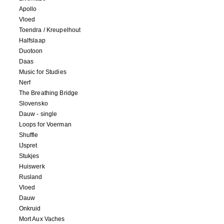
Apollo
Vloed
Toendra / Kreupelhout
Halfslaap
Duotoon
Daas
Music for Studies
Nerf
The Breathing Bridge
Slovensko
Dauw - single
Loops for Voerman
Shuffle
IJspret
Stukjes
Huiswerk
Rusland
Vloed
Dauw
Onkruid
Mort Aux Vaches