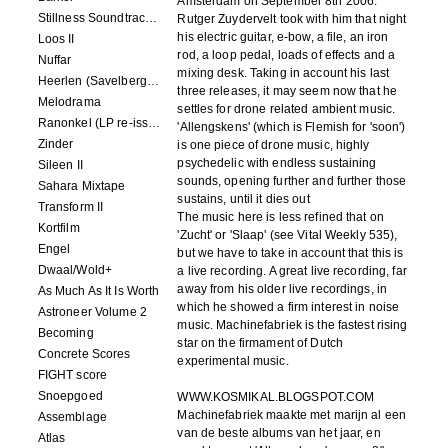
Amsterdam on September 8th 2006.
Stillness Soundtracks II
Rutger Zuydervelt took with him that night
his electric guitar, e-bow, a file, an iron
Loos II
rod, a loop pedal, loads of effects and a
Nuffar
mixing desk. Taking in account his last
Heerlen (Savelbergklooster, 31 August 2019)
three releases, it may seem now that he
Melodrama
settles for drone related ambient music.
Ranonkel (LP re-issue)
'Allengskens' (which is Flemish for 'soon')
Zinder
is one piece of drone music, highly
psychedelic with endless sustaining
Sileen II
sounds, opening further and further those
Sahara Mixtape
sustains, until it dies out
Transform II
The music here is less refined that on
Kortfilm
'Zucht' or 'Slaap' (see Vital Weekly 535),
Engel
but we have to take in account that this is
Dwaal/Wold+
a live recording. A great live recording, far
away from his older live recordings, in
As Much As It Is Worth
which he showed a firm interest in noise
Astroneer Volume 2
music. Machinefabriek is the fastest rising
Becoming
star on the firmament of Dutch
Concrete Scores
experimental music.
FIGHT score
Snoepgoed
WWW.KOSMIKAL.BLOGSPOT.COM
Machinefabriek maakte met marijn al een
Assemblage
van de beste albums van het jaar, en
Atlas