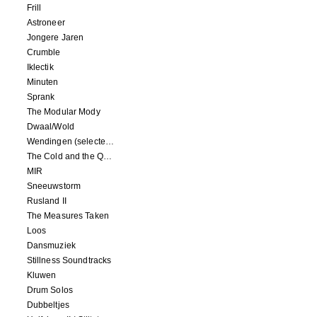
Frill
Astroneer
Jongere Jaren
Crumble
Iklectik
Minuten
Sprank
The Modular Mody
Dwaal/Wold
Wendingen (selected remixes 2005-2015)
The Cold and the Quiet o.s.t.
MIR
Sneeuwstorm
Rusland II
The Measures Taken
Loos
Dansmuziek
Stillness Soundtracks
Kluwen
Drum Solos
Dubbeltjes