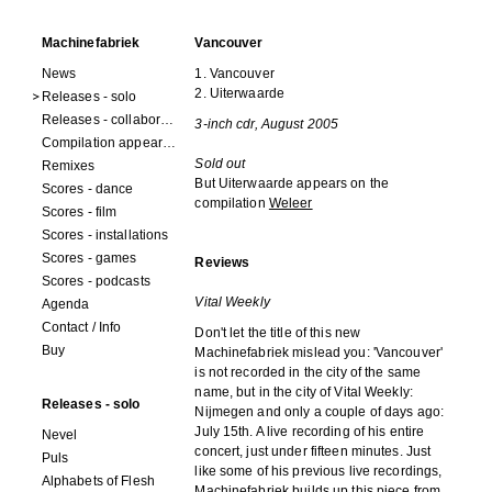
Machinefabriek
Vancouver
News
1. Vancouver
2. Uiterwaarde
Releases - solo
Releases - collaborations
3-inch cdr, August 2005
Compilation appearances
Sold out
Remixes
But Uiterwaarde appears on the
Scores - dance
compilation
Weleer
Scores - film
Scores - installations
Scores - games
Reviews
Scores - podcasts
Vital Weekly
Agenda
Contact / Info
Don't let the title of this new
Buy
Machinefabriek mislead you: 'Vancouver'
is not recorded in the city of the same
name, but in the city of Vital Weekly:
Releases - solo
Nijmegen and only a couple of days ago:
July 15th. A live recording of his entire
Nevel
concert, just under fifteen minutes. Just
Puls
like some of his previous live recordings,
Alphabets of Flesh
Machinefabriek builds up this piece from