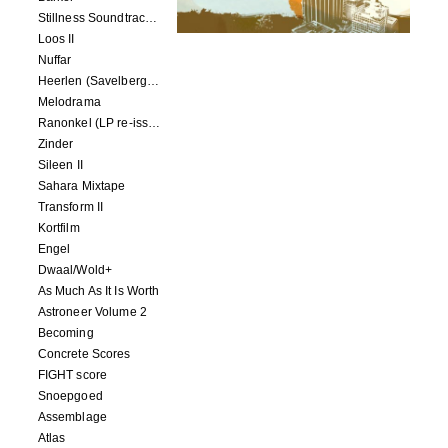
Stillness Soundtracks II
Loos II
Nuffar
Heerlen (Savelbergklooster, 31 August 2019)
Melodrama
Ranonkel (LP re-issue)
Zinder
Sileen II
Sahara Mixtape
Transform II
Kortfilm
Engel
Dwaal/Wold+
As Much As It Is Worth
Astroneer Volume 2
Becoming
Concrete Scores
FIGHT score
Snoepgoed
Assemblage
Atlas