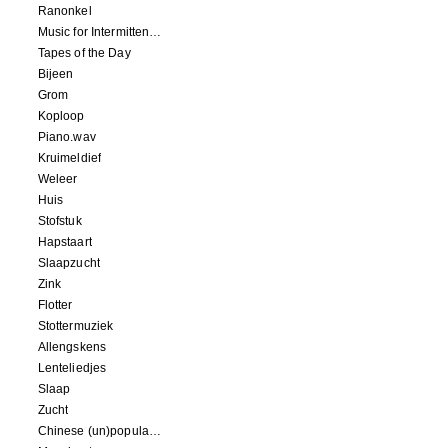
Ranonkel
Music for Intermittent Movements
Tapes of the Day
Bijeen
Grom
Koploop
Piano.wav
Kruimeldief
Weleer
Huis
Stofstuk
Hapstaart
Slaapzucht
Zink
Flotter
Stottermuziek
Allengskens
Lenteliedjes
Slaap
Zucht
Chinese (un)popular song