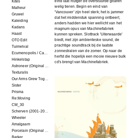
eind laat Rutger de overstuurde gitaren
Kites
welig tieren. Begin en eind van
Malheur
'Vancouver' zijn heel sterk; het is jammer
Gruwel
dat het middenstuk spanning ontbeert,
Kaleiding
anders hadden we hier wellicht van het
Kadans
magnum opus van Machinefabriek
Haast
kunnen spreken. Slottrack 'Uiterwaarde'
biedt, met zijn ambienteske sound, de
OTO Edit
prachtige soundtrack bij de laatste
Tuimelval
zonnestralen van de zomer. Op naar de
Ecumenopolis / Capital City (scores for installations by Elian Somers)
herfst die hopelijk een mooie nieuwe bulk
Hinkelstap
cd's brengt van Machinefabriek.
Astroneer (Original Soundtrack) LP
Texturalis
Our Arms Grew Together
Sister
Prisma
Re:Moving
CM_30
Scherven (2001-2002)
Wheeler
Amalgaam
Porcelain (Original Film Soundtrack)
Barker