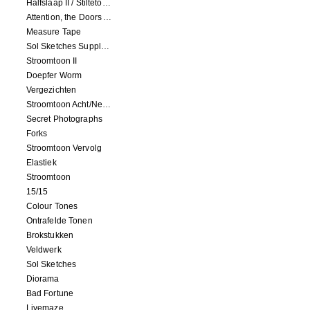
Halfslaap II / Stiltetonen
Attention, the Doors Are Closing!
Measure Tape
Sol Sketches Supplement
Stroomtoon II
Doepfer Worm
Vergezichten
Stroomtoon Acht/Negen+Tien/Elf
Secret Photographs
Forks
Stroomtoon Vervolg
Elastiek
Stroomtoon
15/15
Colour Tones
Ontrafelde Tonen
Brokstukken
Veldwerk
Sol Sketches
Diorama
Bad Fortune
Livemaze