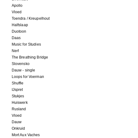
Apollo
Vloed
Toendra / Kreupelhout
Halfslaap
Duotoon
Daas
Music for Studies
Nerf
The Breathing Bridge
Slovensko
Dauw - single
Loops for Voerman
Shuffle
IJspret
Stukjes
Huiswerk
Rusland
Vloed
Dauw
Onkruid
Mort Aux Vaches