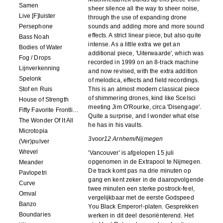
Samen
sheer silence all the way to sheer noise,
Live [F]luister
through the use of expanding drone
Persephone
sounds and adding more and more sound
effects. A strict linear piece, but also quite
Bass Noah
intense. As a little extra we get an
Bodies of Water
additional piece, 'Uiterwaarde', which was
Fog / Drops
recorded in 1999 on an 8-track machine
Lijnverkenning
and now revised, with the extra addition
Spelonk
of melodica, effects and field recordings.
Stof en Ruis
This is an almost modern classical piece
of shimmering drones, kind like Scelsci
House of Strength
meeting Jim O'Rourke, circa 'Disengage'.
Fifty Favorite Frontlinie Fragments
Quite a surprise, and I wonder what else
The Wonder Of It All
he has in his vaults.
Microtopia
3voor12 Arnhem/Nijmegen
(Ver)pulver
Wrevel
'Vancouver' is afgelopen 15 juli
opgenomen in de Extrapool te Nijmegen.
Meander
De track komt pas na drie minuten op
Pavlopetri
gang en kent zeker in de daaropvolgende
Curve
twee minuten een sterke postrock-feel,
Omval
vergelijkbaar met de eerste Godspeed
Banzo
You Black Emperor!-platen. Gesprekken
Boundaries
werken in dit deel desoriënterend. Het