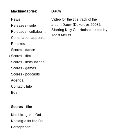
Machinefabriek
Dauw
News
Video for the title track of the
album Dauw (Dekorder, 2008).
Releases - solo
Starring Kitty Courbois, directed by
Releases - collaborations
Joost Meijer.
Compilation appearances
Remixes
Scores - dance
Scores - film
Scores - installations
Scores - games
Scores - podcasts
Agenda
Contact / Info
Buy
Scores - film
Kho Liang Ie – Ontwerper van zijn tijd
Nostalgia for the Future
Persephone