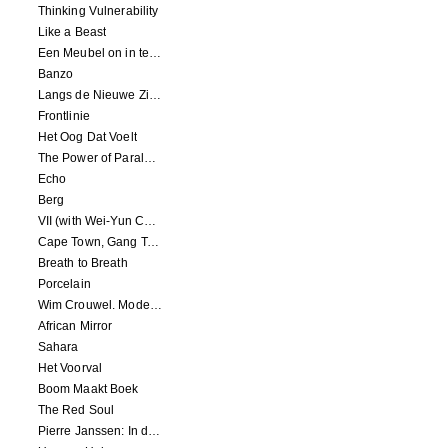
Thinking Vulnerability
Like a Beast
Een Meubel on in te Wonen
Banzo
Langs de Nieuwe Zijderoute
Frontlinie
Het Oog Dat Voelt
The Power of Paralysis
Echo
Berg
VII (with Wei-Yun Chen)
Cape Town, Gang Town, Lockdown
Breath to Breath
Porcelain
Wim Crouwel. Modernist
African Mirror
Sahara
Het Voorval
Boom Maakt Boek
The Red Soul
Pierre Janssen: In de Greep van de Kunst