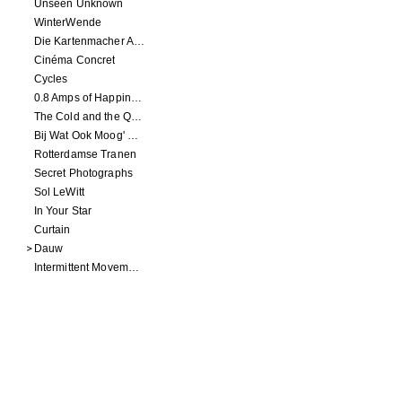
Unseen Unknown
WinterWende
Die Kartenmacher Aus Gotha
Cinéma Concret
Cycles
0.8 Amps of Happiness
The Cold and the Quiet
Bij Wat Ook Moog' Gebeuren
Rotterdamse Tranen
Secret Photographs
Sol LeWitt
In Your Star
Curtain
Dauw
Intermittent Movements